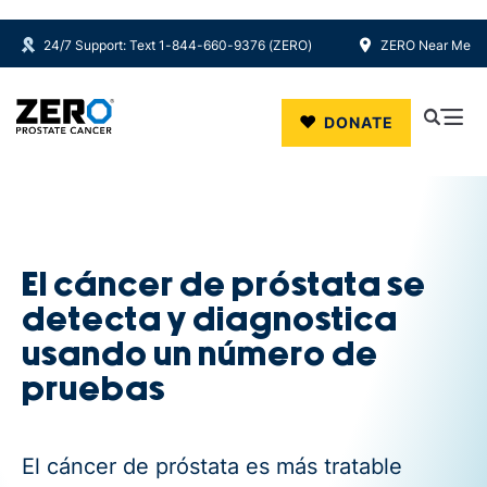
24/7 Support: Text 1-844-660-9376 (ZERO)
ZERO Near Me
Skip to main content
DONATE
El cáncer de próstata se
detecta y diagnostica
usando un número de
pruebas
El cáncer de próstata es más tratable